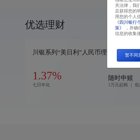
关法律，我
且获得您的
用您的个人
优选理财
《四川银行
策》
，并确
信息的收集
川银系列“美日利”人民币理财产品
暂不同
1.37%
随时申赎
七日年化
1万元起购 ｜
低